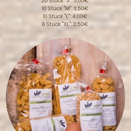
20 Stück "S": 5,00€
10 Stück "M": 3,50€
10 Stück "L": 4,00€
6 Stück "XL": 2,50€